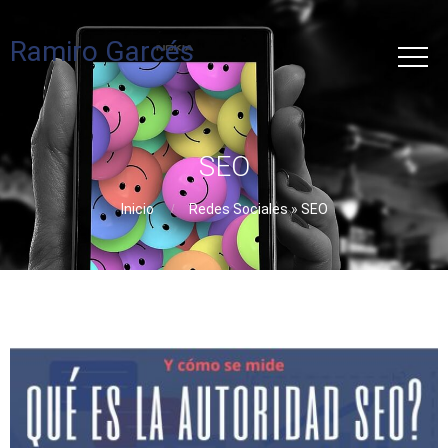
Ramiro Garcés
SEO
Inicio
Redes Sociales
»
SEO