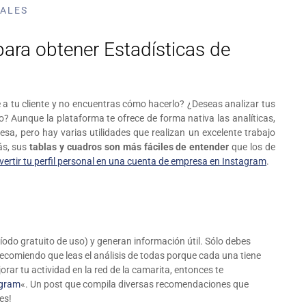
IALES
para obtener Estadísticas de
 a tu cliente y no encuentras cómo hacerlo? ¿Deseas analizar tus
o? Aunque la plataforma te ofrece de forma nativa las analíticas,
resa
,
pero hay varias utilidades que realizan un excelente trabajo
ás, sus
tablas y cuadros son
más fáciles de entender
que los de
vertir tu perfil personal en una cuenta de empresa en Instagram
.
íodo gratuito de uso) y generan información útil. Sólo debes
 Recomiendo que leas el análisis de todas porque cada una tiene
orar tu actividad en la red de la camarita, entonces te
agram
«. Un post que compila diversas recomendaciones que
es!