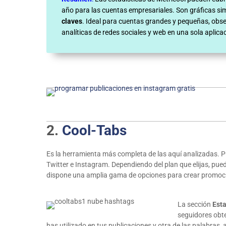
año para las cuentas empresariales. Son gráficas s
claves
. Ideal para cuentas grandes y pequeñas, obse
analíticas de redes sociales y web en una sola aplica
2.
Cool-Tabs
Es la herramienta más completa de las aquí analizadas. 
Twitter e Instagram. Dependiendo del plan que elijas, pue
dispone una amplia gama de opciones para crear promoci
La sección
Esta
seguidores obte
has utilizado en tus publicaciones y otra de las palabras, 