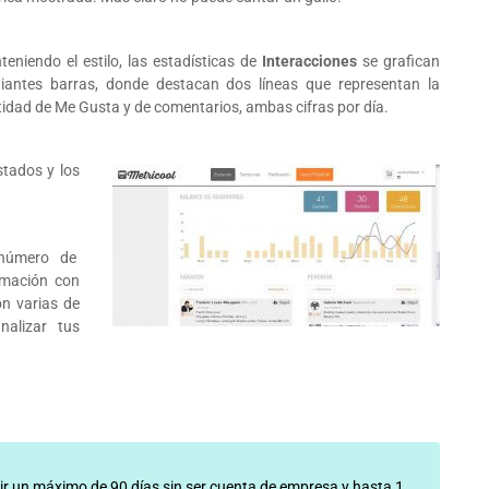
eniendo el estilo, las estadísticas de
Interacciones
se grafican
iantes barras, donde destacan dos líneas que representan la
idad de Me Gusta y de comentarios, ambas cifras por día.
tados y los
 número de
rmación con
n varias de
nalizar tus
ir un máximo de 90 días sin ser cuenta de empresa y hasta 1