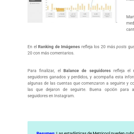
Mant
med
cant
En el
Ranking de Imágenes
refleja los 20 más
posts
gus
20 con más comentarios.
Para finalizar, el
Balance de seguidores
refleja el
seguidores ganados y perdidos, y acompaña esta info
algunas de las cuentas que comenzaron a seguirte y co
las que dejaron de seguirte. Buena opción para a
seguidores en Instagram.
Resumen
:
Las estadísticas de Metricool pueden cubr