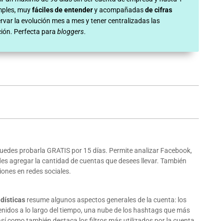
imples, muy
fáciles de entender
y acompañadas
de cifras
rvar la evolución mes a mes y tener centralizadas las
ción. Perfecta para
bloggers
.
Puedes probarla GRATIS por 15 días. Permite analizar Facebook,
des agregar la cantidad de cuentas que desees llevar. También
ones en redes sociales.
dísticas
resume algunos aspectos generales de la cuenta: los
nidos a lo largo del tiempo, una nube de los hashtags que más
así como también destaca los filtros más utilizados por la cuenta.