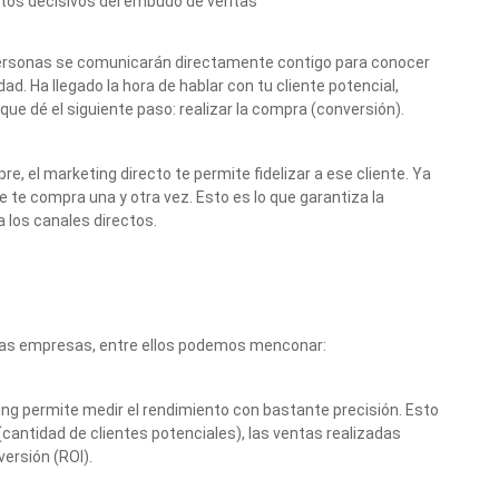
ntos decisivos del embudo de ventas
 personas se comunicarán directamente contigo para conocer
d. Ha llegado la hora de hablar con tu cliente potencial,
ue dé el siguiente paso: realizar la compra (conversión).
re, el marketing directo te permite fidelizar a ese cliente. Ya
e te compra una y otra vez. Esto es lo que garantiza la
a los canales directos.
a las empresas, entre ellos podemos menconar:
ting permite medir el rendimiento con bastante precisión. Esto
cantidad de clientes potenciales), las ventas realizadas
versión (ROI).