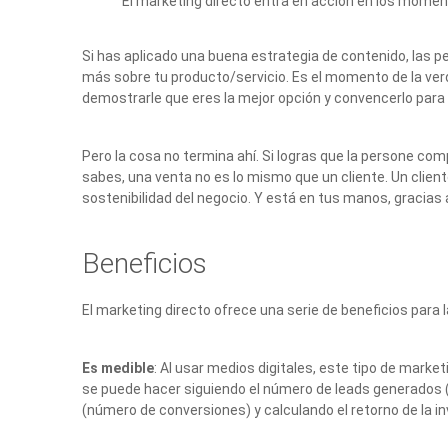
El marketing directo entra en acción en los mome
Si has aplicado una buena estrategia de contenido, las
más sobre tu producto/servicio. Es el momento de la verda
demostrarle que eres la mejor opción y convencerlo para q
Pero la cosa no termina ahí. Si logras que la persone comp
sabes, una venta no es lo mismo que un cliente. Un client
sostenibilidad del negocio. Y está en tus manos, gracias 
Beneficios
El marketing directo ofrece una serie de beneficios par
Es medible
: Al usar medios digitales, este tipo de marke
se puede hacer siguiendo el número de leads generados (
(número de conversiones) y calculando el retorno de la in