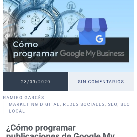
23/09/2020
SIN COMENTARIOS
RAMIRO GARCÉS
MARKETING DIGITAL
,
REDES SOCIALES
,
SEO
,
SEO
LOCAL
¿Cómo programar
publicaciones de Google My