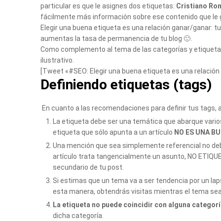
particular es que le asignes dos etiquetas:
Cristiano Ro
fácilmente más información sobre ese contenido que le gu
Elegir una buena etiqueta es una relación ganar/ganar: tu
aumentas la tasa de permanencia de tu blog 🙂.
Como complemento al tema de las categorías y etiquet
ilustrativo.
[Tweet «#SEO: Elegir una buena etiqueta es una relació
Definiendo etiquetas (tags)
En cuanto a las recomendaciones para definir tus tags, a 
La etiqueta debe ser una temática que abarque vari
etiqueta que sólo apunta a un artículo
NO ES UNA BU
Una mención que sea simplemente referencial no debe
artículo trata tangencialmente un asunto, NO ETIQ
secundario de tu post.
Si estimas que un tema va a ser tendencia por un lap
esta manera, obtendrás visitas mientras el tema sea 
La etiqueta no puede coincidir con alguna categor
dicha categoría.