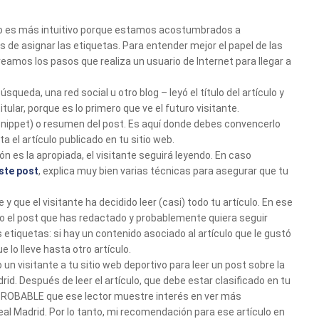
uso es más intuitivo porque estamos acostumbrados a
 de asignar las etiquetas. Para entender mejor el papel de las
veamos los pasos que realiza un usuario de Internet para llegar a
squeda, una red social u otro blog – leyó el título del artículo y
itular, porque es lo primero que ve el futuro visitante.
o (snippet) o resumen del post. Es aquí donde debes convencerlo
ta el artículo publicado en tu sitio web.
ión es la apropiada, el visitante seguirá leyendo. En caso
ste post
, explica muy bien varias técnicas para asegurar que tu
y que el visitante ha decidido leer (casi) todo tu artículo. En ese
to el post que has redactado y probablemente quiera seguir
 etiquetas: si hay un contenido asociado al artículo que le gustó
e lo lleve hasta otro artículo.
n visitante a tu sitio web deportivo para leer un post sobre la
id. Después de leer el artículo, que debe estar clasificado en tu
 PROBABLE que ese lector muestre interés en ver más
eal Madrid. Por lo tanto, mi recomendación para ese artículo en