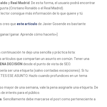
naldo
y
Real Madrid
. De esta forma, el usuario podrá encontrar
sta (Cristiano Ronaldo o el Real Madrid).
 lector consigue más información de lo que quiere y tú
as creo que
este artículo
de Javier Gosende es bastante
n ganar/ganar. Aprende cómo hacerlo»]
continuación te dejo una sencilla y práctica lista:
os artículos que compartan un asunto en común. Tener una
ENA DECISIÓN
desde el punto de vista de SEO.
ría ser una etiqueta (salvo contadas excepciones). Si tu
UETES ESE ASUNTO. Hazlo cuando profundices en un tema
so mayor de una semana, vale la pena asignarle una etiqueta. De
de interés para el público.
ía
. Sencillamente debe marcarse el post como perteneciente a