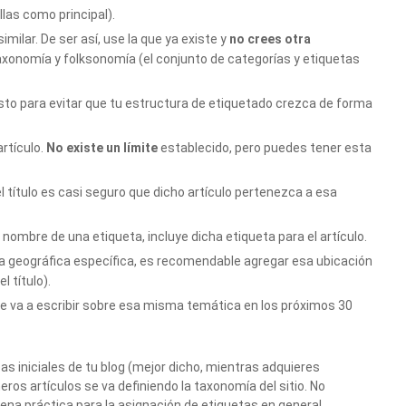
las como principal).
imilar. De ser así, use la que ya existe y
no crees otra
axonomía y folksonomía (el conjunto de categorías y etiquetas
sto para evitar que tu estructura de etiquetado crezca de forma
rtículo.
No existe un límite
establecido, pero puedes tener esta
título es casi seguro que dicho artículo pertenezca a esa
l nombre de una etiqueta, incluye dicha etiqueta para el artículo.
na geográfica específica, es recomendable agregar esa ubicación
 título).
ue va a escribir sobre esa misma temática en los próximos 30
s iniciales de tu blog (mejor dicho, mientras adquieres
ros artículos se va definiendo la taxonomía del sitio. No
ena práctica para la asignación de etiquetas en general.