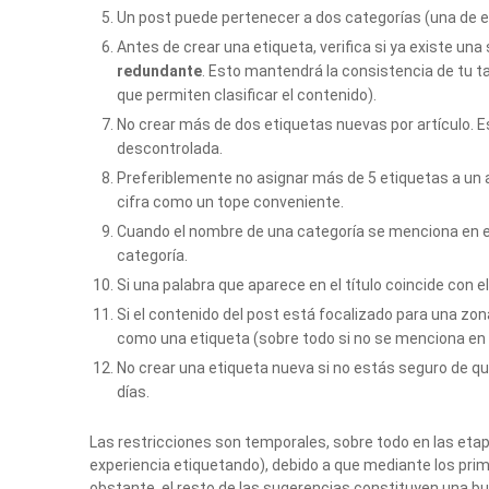
Un post puede pertenecer a dos categorías (una de el
Antes de crear una etiqueta, verifica si ya existe una s
redundante
. Esto mantendrá la consistencia de tu t
que permiten clasificar el contenido).
No crear más de dos etiquetas nuevas por artículo. E
descontrolada.
Preferiblemente no asignar más de 5 etiquetas a un a
cifra como un tope conveniente.
Cuando el nombre de una categoría se menciona en el 
categoría.
Si una palabra que aparece en el título coincide con e
Si el contenido del post está focalizado para una zo
como una etiqueta (sobre todo si no se menciona en el
No crear una etiqueta nueva si no estás seguro de q
días.
Las restricciones son temporales, sobre todo en las etapa
experiencia etiquetando), debido a que mediante los prime
obstante, el resto de las sugerencias constituyen una bu