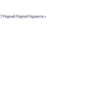
a
7
Página
8
Página
9
Siguiente »