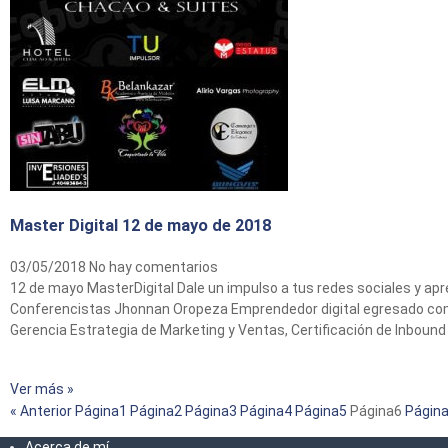
Master Digital 12 de mayo de 2018
03/05/2018
No hay comentarios
12 de mayo MasterDigital Dale un impulso a tus redes sociales y ap
Conferencistas Jhonnan Oropeza Emprendedor digital egresado como 
Gerencia Estrategia de Marketing y Ventas, Certificación de Inbou
Ver más »
« Anterior
Página
1
Página
2
Página
3
Página
4
Página
5
Página
6
Págin
Acerca de mí