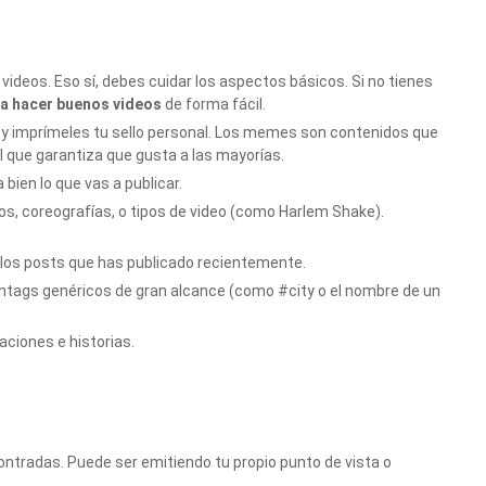
 videos. Eso sí, debes cuidar los aspectos básicos. Si no tienes
a hacer buenos videos
de forma fácil.
o y imprímeles tu sello personal. Los memes son contenidos que
al que garantiza que gusta a las mayorías.
a bien lo que vas a publicar.
os, coreografías, o tipos de video (como Harlem Shake).
a los posts que has publicado recientemente.
htags genéricos de gran alcance (como #city o el nombre de un
caciones e historias.
ntradas. Puede ser emitiendo tu propio punto de vista o