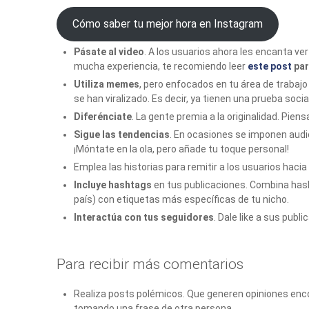
Cómo saber tu mejor hora en Instagram
Pásate al video
. A los usuarios ahora les encanta ver
mucha experiencia, te recomiendo leer
este post
par
Utiliza memes
, pero enfocados en tu área de trabaj
se han viralizado. Es decir, ya tienen una prueba soci
Diferénciate
. La gente premia a la originalidad. Piens
Sigue las tendencias
. En ocasiones se imponen audi
¡Móntate en la ola, pero añade tu toque personal!
Emplea las historias para remitir a los usuarios haci
Incluye hashtags
en tus publicaciones. Combina has
país) con etiquetas más específicas de tu nicho.
Interactúa con tus seguidores
. Dale like a sus publi
Para recibir más comentarios
Realiza posts polémicos. Que generen opiniones enco
tomando una frase de otra persona.