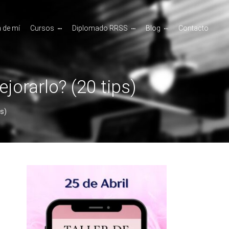
 de mí
Cursos
Diplomado RRSS
Blog
Contacto
orarlo? (20 tips)
s)