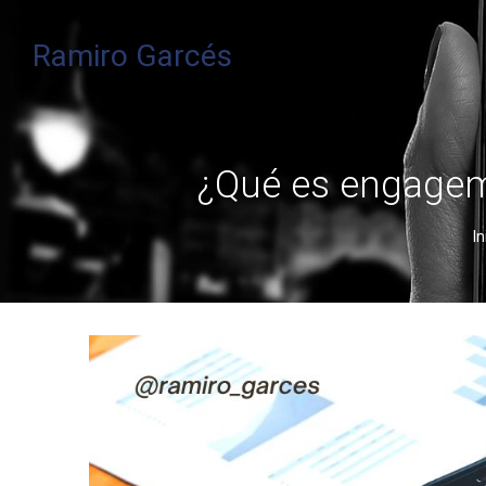
Ramiro Garcés
¿Qué es engageme
In